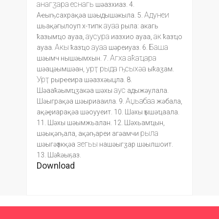
анагӡара
еснагь
шәазхиаз. 4.
Адунеи
Аҽыҧсахрақәа шәыдышәкыла. 5.
ауаа
шьақәгылоуп х-типк
рыла: акагь
аусура
ак
ҟазымҵо ауаа,
иазхио ауаа,
ҟазҵо
Акы
ауаа
Баша
ауаа.
ҟазҵо
шәреиуаз. 6.
Агха
аҟаҵара
шәымч нышәымхын. 7.
урҭ
рыда
ҧсыхәа
шәацәымшәан,
ыҟаӡам.
Урҭ
рырҽеира шәазхәыцла. 8.
аус
Шәааҟәымҵӡакәа шәхы
адыжәулала.
Аџьабаа
Шәыграқәа шәыриааила. 9.
жәбала,
ақәҿиарақәа шәоууеит. 10. Шәхы ҭышәҵаала.
11. Шәхы шәымжьалан. 12. Шәхьамҵын,
рыла
шәықәҧала, ақәҧареи агәамчи
зегьы
шәыгәҭакқәа
нашәыгӡар шәылшоит.
13. Шәҟәыҕаз.
Download