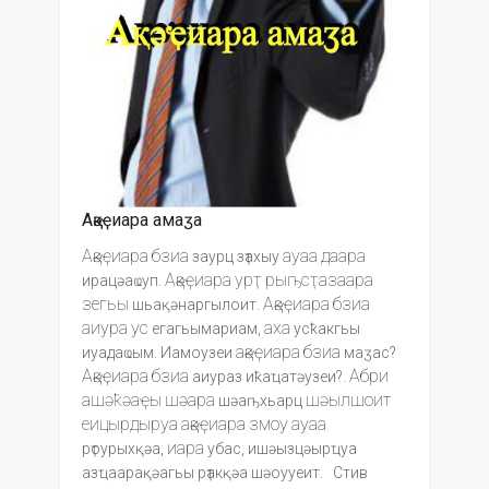
Ақәҿиара амаӡа
Ақәҿиара
бзиа
ауаа
даара
заурц зҭахыу
Ақәҿиара
урҭ
рыҧсҭазаара
ирацәаҩуп.
зегьы
Ақәҿиара
бзиа
шьақәнаргылоит.
аиура
ус
аха
егагьымариам,
усҟакгьы
ақәҿиара
бзиа
иуадаҩым. Иамоузеи
маӡас?
Ақәҿиара
бзиа
Абри
аиураз иҟаҵатәузеи?.
ашәҟәаҿы
шәара
шәылшоит
шәаҧхьарц
еицырдыруа
ақәҿиара
змоу
ауаа
иара
рҭоурыхқәа,
убас, ишәызцәырҵуа
азҵаарақәагьы рҭакқәа шәоууеит. Стив