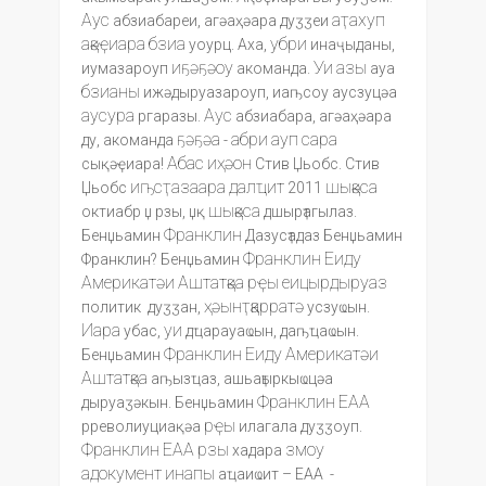
Аус
аҭахуп
абзиабареи, агәаҳәара дуӡӡеи
ақәҿиара
бзиа
убри
уоурц. Аха,
инаҷыданы,
иҕәҕәоу
Уи
азы
иумазароуп
акоманда.
ауа
бзианы
ижәдыруазароуп, иаҧсоу аусзуцәа
аусура
Аус
ргаразы.
абзиабара, агәаҳәара
ҕәҕәа
абри
ауп
сара
ду, акоманда
-
Абас
иҳәон
сықәҿиара!
Стив Џьобс. Стив
иҧсҭазаара
далҵит
шықәса
Џьобс
2011
шықәса
октиабр џ рзы, џқ
дшырҭагылаз.
Франклин
Бенџьамин
Дазусҭадаз Бенџьамин
Франклин
Еиду
Франклин? Бенџьамин
Америкатәи
Аштатқәа
рҿы
еицырдыруаз
ҳәынҭқарратә
политик дуӡӡан,
усзуҩын.
Иара
уи
убас,
дҵарауаҩын, даҧҵаҩын.
Франклин
Еиду
Америкатәи
Бенџьамин
Аштатқәа
аҧызҵаз, ашьаҭыркыҩцәа
Франклин
ЕАА
дыруаӡәкын. Бенџьамин
рҿы
рреволиуциақәа
илагала дуӡӡоуп.
Франклин
ЕАА
рзы
змоу
хадара
адокумент
инапы
аҵаиҩит – ЕАА -