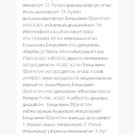
Ауаҩы
имкыроуп. 12.
дуҩыцқьазароуп, игәы-
Ауаҩы
иҧсы цқьазароуп. 13.
Франклин
дыҧхашьаҩызароуп. Бенџьамин
ихаҭа
арҭ
Уи
аҧҟарақәа дрықәныҟәон.
ашәҟәы
иара
ибиографиатә
иануп
иҧсҭазаара
зегьы
атәы
аиҿкаашьа
ихы
Есышьыжь Бенџьамин
дазҵаауан:
ус
иахьа
«Иарбан
бзиоу
иҟасҵаша?» ҳәа.
Иара
асааҭ
хәба
рзы
дҿыхон, иҽеиҿкааны
аусура
Асааҭ
рзы
далагон.
қ
Бенџьамин
Франклин
иусура
анаҩс
далгон,
х-сааҭк
интересс
рыла
имаз аусқәа
аицәажәарақәа
мҩаҧигон. Ахәылбыҽха, Бенџьамин
Франклин
ихы
иахьа
дазҵаауан: «Иҟасҵеи
асааҭ
жәаба
рзы
бзиарас?» Нас,
дыцәарц
Франклин
дышьҭалон. Бенџьамин
иабжьгарақәа Ақәҿиараз иҟаҵатәузеи?
Франклин
Бенџьамин
жәиҧшь урок ҳаиҭоит:
Иахьа
1. Ишәҳәо аҵкыс, ижәуа еиҳаз. 2.
Аус
иҟашәҵаша, уаҵәахьы ииашәымган. 3.