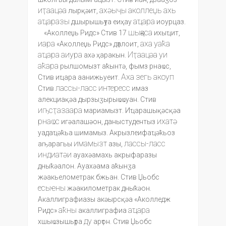
иҭаацәа
ахәыҷы
аколлеџь
ахь
лырқәит,
аҵаразы
аҵара
дшырышьҭуа еиҳау
иоурцаз.
шықәса
«Аколлеџь Ридс» Стив 17
ихыҵит,
иара
аха
уаҟа
«Аколлеџь Ридс» дҭалоит,
аҵара
аиура
Иҭаацәа
уи
ахә ҳаракын.
аҟара
рылшомызт аҟынтә, фымз рнаҩс,
Аха
зегь
акоуп
Стив иҵара аанижьуеит.
лассы-ласс
интересс
Стив
имаз
алекциақәа дырзыӡырыҩҩуан. Стив
иҧсҭазаара
мариамызт. Иҵарашықәсқәа
рнаҩс
ихатә
игәалашәон, даныстудентыз
уадаҵәҟьа шимамыз. Акрызлеифаҵәҟьоз
имамызт
лассы-ласс
аҧарагьы
азы,
индиатәи
ауахәамахь акрыфаразы
дныҟәалон. Ауахәама аҟынӡа
жәакьелометрак бжьан. Стив Џьобс
есыҽны
жәакилометрак дныҟәон.
Акаллиграфиазы акәырсқәа «Аколледж
аҟны
аҵара
Ридс»
акаллиграфиа
ду
хшыҩзышьҭра
арҭон. Стив Џьобс