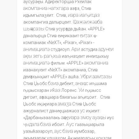
аусураҿы. Адиректорцәа Рхеилак
акомпаниа
напхгара
азҭоз, Стив
иара
иаҧиҵаз
идымгылаӡеит. Стив,
Ҩажәижәаба
акомпангиа далырцеит.
шықәсазы
Стив усурҭада дыҟан. «APPLE»
еиҭах
даналырца Стив еиҿикааит
ҩ-
компаниак «NeXT», «Pixar», «Pixar» -
анимациатә
Ари
адунеи
студиоуп.
астудиа
аҿы
зегь
раҧхьа
иаҧнаҵеит инеиҵыхыу
анимациатә
акомпаниа
фильм. «APPLE»
иаанахуеит «NeXT» акомпаниа, Стив
Убри
аамҭазы
деиҭахынҳәит «APPLE» ашҟа.
бзиа
анаҩс
Стив Џьобс
дибеит,
иҧшәма
иҟаз
Уи
ҧҳәысхаран
Лоренс.
ҧҳәысс
дигоит, аҭаацәара бзиагьы аҧиҵоит. Стив
амаӡа
Џьобс иқәҿиара
Стив Џьобс
ус
ажурналист даниҿцәажәоз
иҳәеит:
ақәҿиара
змоу
ауаҩы
«Дарбанызаалакь
иус
ҷыдала
бзиа
Аус
ибоит.
гәазыҳәарыла
аус
бзиа
уазыҟазароуп,
иумбозар,
акымзарак улшаӡом. Ақәҿиарагьы уоуӡом.