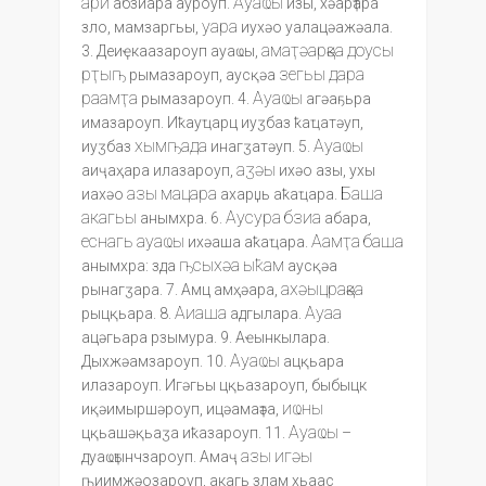
ари
Ауаҩы
абзиара ауроуп.
изы, хәарҭара
уара
зло, мамзаргьы,
иухәо уалацәажәала.
амаҭәарқәа
доусы
3. Деиҿкаазароуп ауаҩы,
рҭыҧ
зегьы
дара
рымазароуп, аусқәа
раамҭа
Ауаҩы
рымазароуп. 4.
агәаҕьра
имазароуп. Иҟауҵарц иуӡбаз ҟаҵатәуп,
хымҧада
Ауаҩы
иуӡбаз
инагӡатәуп. 5.
аӡәы
аиҷаҳара илазароуп,
ихәо азы, ухы
азы
мацара
Баша
иахәо
ахарџь аҟаҵара.
акагьы
Аусура
бзиа
анымхра. 6.
абара,
еснагь
ауаҩы
Аамҭа
баша
ихәаша аҟаҵара.
ҧсыхәа
ыҟам
анымхра: зда
аусқәа
ахәыцрақәа
рынагӡара. 7. Амц амҳәара,
Аиаша
Ауаа
рыцқьара. 8.
адгылара.
ацәгьара рзымура. 9. Аҽынкылара.
Ауаҩы
Дыхжәамзароуп. 10.
ацқьара
илазароуп. Игәгьы цқьазароуп, быбыцк
иҩны
иқәимыршәроуп, ицәамаҭәа,
Ауаҩы
цқьашәқьаӡа иҟазароуп. 11.
–
азы
игәы
дуаҩҭынчзароуп. Амаҷ
ҧиимжәозароуп, акагь злам хьаас