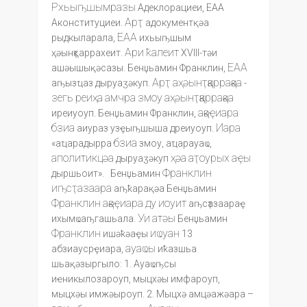
Рхьыҧшымразы
Адеклорациеи, ЕАА
Арҭ
Аконституциеи.
адокументқәа
ЕАА
рыдкыларала,
ихьыҧшым
Ари
ҟалеит
ҳәынҭқаррахеит.
XVlll-тәи
ЕАА
ашәышықәсазы. Бенџьамин Франклин,
Арҭ
аҳәынҭқаррақәа
аҧызҵаз дыруаӡәкуп.
-
зегь
реиҳа
амчра
змоу
аҳәынҭқаррақәа
ақәҿиара
иреиуоуп. Бенџьамин Франклин,
бзиа
Иара
аиураз узҿыҧшыша дреиуоуп.
бзиа
«аҵарадырра
змоу, аҵарауаҩ,
аполитикцәа
ҳәа
аҭоурых
аҿы
дыруаӡәкуп
Франклин
дыршьоит». Бенџьамин
иҧсҭазаара
аҧҟарақәа Бенџьамин
Франклин
ақәҿиара
ду
иоуит
аҧсҭазаараҿ
Уи
атәы
ихымҩаҧгашьала.
Бенџьамин
Франклин
иҩуан
ишәҟәаҿы
13
ауаҩы
абзиаусрҿиара,
иҟазшьа
шьақәзыргыло: 1. Ауаҩҧсы
иҽникылозароуп, мыцхәы имфароуп,
мыцхәы имжәыроуп. 2. Мыцхә амцәажәара –