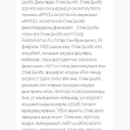
Џьобс Дазусҭадас Стив Џьобс. Стив Џьобс
адунеи
аҿы
еицырдыруа
акомпиутертә
акомпаниа
техника «APPLE»
еиҿикааит.
акомпаниа
«APPLE»
Стив Џьобс
дмиллиардерны дҟанаҵеит. Стив Џьобс
ихәыҷра
диит
Еиду
Стив Џьобс
Америкатәи
Аштатқәа
Сан-Франциско, 24
иан
февраль 1955 шықәсазы. Стив Џьобс
илыӡбеит, лыҷкәын ааӡара дрылҭарц,
лара
макьана
избанзар,
дыстудентын,
насгьы
дқәыҧшын,
хаҵа дахьымцацыз азы.
иҟан
Стив Џьобс ҭаацәарас иоуран
еиҳау
аиурист
ҵара
змаз
аби ани. Стив Џьобс
иан
дзыхшаз
илҭахын лыҷкәын ааӡара
иреиҳау
аҵара
дызгараны иҟаз,
рымазарц.
ус
уи
аиурист
Аха,
изыҟамлеит избанзар,
аӡҕаб
лакәын
иҧшәма ҧҳәыси иареи,
Убри
даҽа
ирааӡарц ирҭахыз.
аҟынтә, Стив
иреиҳау
аҭаацәара ҿыцк иоуит. Стив иан,
иабгьы
абжьаратә
аҵара лымаӡамызт,
школгьы далымгацызт. Стив иан, дзааӡоз