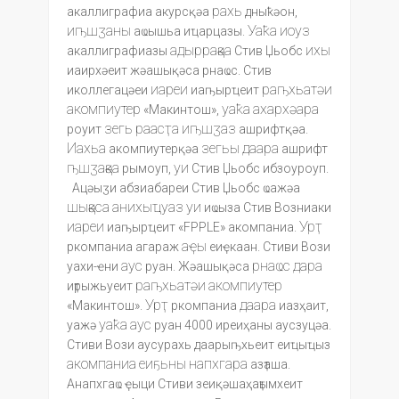
рахь
акаллиграфиа акурсқәа
дныҟәон,
иҧшӡаны
Уаҟа
иоуз
аҩышьа иҵарцазы.
адыррақәа
ихы
акаллиграфиазы
Стив Џьобс
иаирхәеит жәашықәса рнаҩс. Стив
иареи
раҧхьатәи
иколлегацәеи
иаҧырҵеит
акомпиутер
уаҟа
ахархәара
«Макинтош»,
зегь
раасҭа
иҧшӡаз
роуит
ашрифтқәа.
Иахьа
зегьы
даара
акомпиутерқәа
ашрифт
ҧшӡақәа
уи
рымоуп,
Стив Џьобс ибзоуроуп.
Ацәыӡи абзиабареи Стив Џьобс ҩажәа
шықәса
анихыҵуаз
уи
иҩыза Стив Возниаки
иареи
Урҭ
иаҧырҵеит «FPPLE» акомпаниа.
аҿы
ркомпаниа агараж
еиҿкаан. Стиви Вози
аус
рнаҩс
дара
уахи-ҽни
руан. Жәашықәса
раҧхьатәи
акомпиутер
иҭрыжьуеит
Урҭ
даара
«Макинтош».
ркомпаниа
иазҳаит,
уаҟа
аус
уажә
руан 4000 иреиҳаны аусзуцәа.
Стиви Вози аусурахь даарыҧхьеит еиҵыҵыз
акомпаниа
еиҕьны
напхгара
азҭаша.
Анапхгаҩ ҿыци Стиви зеиқәшаҳаҭымхеит